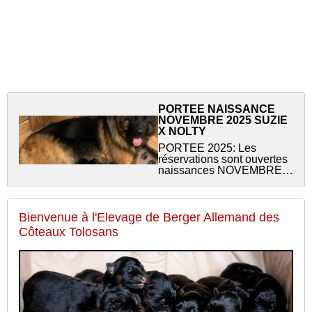
PORTEE NAISSANCE
NOVEMBRE 2025 SUZIE
X NOLTY
PORTEE 2025: Les
réservations sont ouvertes
naissances NOVEMBRE
2025 Le père est notre
étalon: Nolty des Greniers
du Roy La mère est notre
lice: Suzie des Côteaux
Bienvenue à l'Elevage de Berger Allemand des
Tolosans Sai...
Côteaux Tolosans